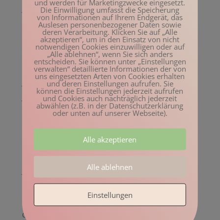
und werden für Marketingzwecke eingesetzt.
Januar 2023
Die Einwilligung umfasst die Speicherung
von Informationen auf Ihrem Endgerät, das
Dezember 2022
Auslesen personenbezogener Daten sowie
deren Verarbeitung. Klicken Sie auf „Alle
November 2022
akzeptieren“, um in den Einsatz von nicht
notwendigen Cookies einzuwilligen oder auf
Oktober 2022
„Alle ablehnen“, wenn Sie sich anders
entscheiden. Sie können unter „Einstellungen
August 2022
verwalten“ detaillierte Informationen der von
uns eingesetzten Arten von Cookies erhalten
Juli 2022
und deren Einstellungen aufrufen. Sie
können die Einstellungen jederzeit aufrufen
Juni 2022
und Cookies auch nachträglich jederzeit
abwählen (z.B. in der Datenschutzerklärung
Mai 2022
oder unten auf unserer Webseite).
April 2022
Alle akzeptieren
März 2022
Februar 2022
Alle ablehnen
Januar 2022
Dezember 2021
Einstellungen
November 2021
Oktober 2021