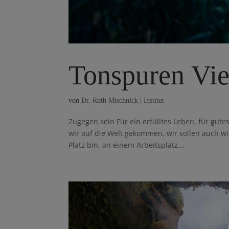
Tonspuren Vie
von
Dr. Ruth Mischnick
|
Institut
Zugegen sein Für ein erfülltes Leben, für gute
wir auf die Welt gekommen, wir sollen auch wir
Platz bin, an einem Arbeitsplatz...