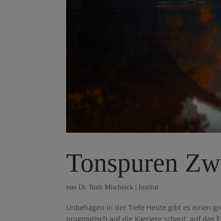
Tonspuren Zw
von
Dr. Ruth Mischnick
|
Institut
Unbehagen in der Tiefe Heute gibt es einen g
pragmatisch auf die Karriere schaut, auf da