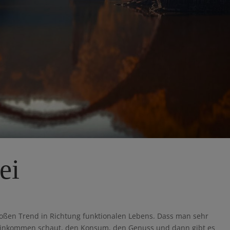
ei
roßen Trend in Richtung funktionalen Lebens. Dass man sehr
s Einkommen schaut, den Konsum, den Genuss und dann gibt es