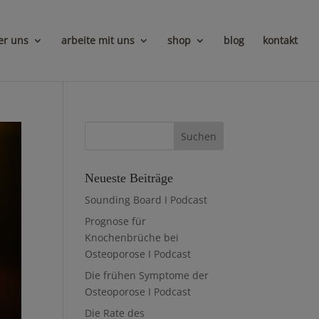
er uns
arbeite mit uns
shop
blog
kontakt
Neueste Beiträge
Sounding Board I Podcast
Prognose für
Knochenbrüche bei
Osteoporose I Podcast
Die frühen Symptome der
Osteoporose I Podcast
Die Rate des