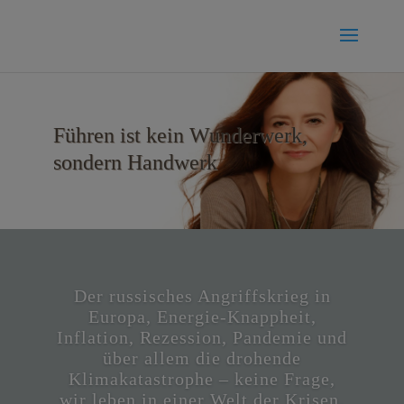
Führen ist
kein Wunderwerk,
sondern Handwerk
Der russisches Angriffskrieg in
Europa, Energie-Knappheit,
Inflation, Rezession, Pandemie und
über allem die drohende
Klimakatastrophe – keine Frage,
wir leben in einer Welt der Krisen.