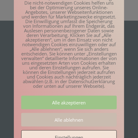
Die nicht-notwendigen Cookies helfen uns
bei der Optimierung unseres Online-
Angebotes, unserer Webseitenfunktionen
und werden für Marketingzwecke eingesetzt.
Die Einwilligung umfasst die Speicherung
von Informationen auf Ihrem Endgerät, das
Auslesen personenbezogener Daten sowie
deren Verarbeitung. Klicken Sie auf „Alle
akzeptieren“, um in den Einsatz von nicht
notwendigen Cookies einzuwilligen oder auf
Über uns
„Alle ablehnen“, wenn Sie sich anders
entscheiden. Sie können unter „Einstellungen
verwalten“ detaillierte Informationen der von
uns eingesetzten Arten von Cookies erhalten
und deren Einstellungen aufrufen. Sie
Im Institut finden Sie Expertinnen und
können die Einstellungen jederzeit aufrufen
Experten, die Ihnen mit ihren
und Cookies auch nachträglich jederzeit
abwählen (z.B. in der Datenschutzerklärung
Kompetenzen zur Seite stehen. Alle
oder unten auf unserer Webseite).
sind ausgebildete Mediatoren und
Coaches und verfügen über
Alle akzeptieren
Arbeitserfahrung im In- und Ausland,
auch in Krisengebieten. Wir stellen
Ihnen unsere unterschiedlichen
Alle ablehnen
Praxisfelder als Ressource für
Veränderungsprozesse zur Verfügung.
Einstellungen