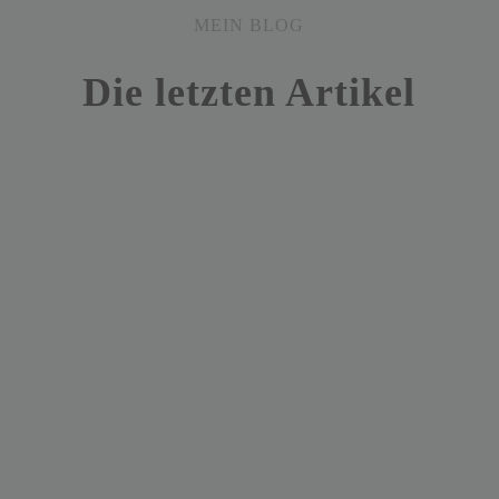
MEIN BLOG
Die letzten Artikel
Sounding Board I Podcast. Es gibt die Möglichkeit einer Online
Beratung zuzuhören. Vielleicht befindest du dich in einer ähnlichen
Situation. Der Gast und das Problem Wir kennen das alle: tief in
uns haben wir die Lösung für das Problem gespeichert. Vielleicht...