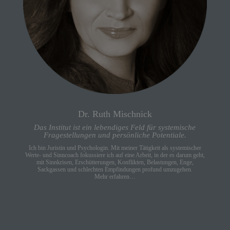
Dr. Ruth Mischnick
Das Institut ist ein lebendiges Feld für systemische
Fragestellungen und persönliche Potentiale.
Ich bin Juristin und Psychologin. M
it meiner Tätigkeit als systemischer
Werte- und Sinncoach fokussiere ich auf eine Arbeit, in der es darum geht,
mit Sinnkrisen, Erschütterungen, Konflikten, Belastungen, Enge,
Sackgassen und schlechten Empfindungen profund umzugehen
.
Mehr erfahren…