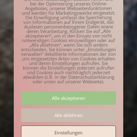
bei der Optimierung unseres Online-
Angebotes, unserer Webseitenfunktionen
und werden für Marketingzwecke eingesetzt.
Die Einwilligung umfasst die Speicherung
von Informationen auf Ihrem Endgerät, das
Auslesen personenbezogener Daten sowie
deren Verarbeitung. Klicken Sie auf „Alle
akzeptieren“, um in den Einsatz von nicht
notwendigen Cookies einzuwilligen oder auf
„Alle ablehnen“, wenn Sie sich anders
entscheiden. Sie können unter „Einstellungen
verwalten“ detaillierte Informationen der von
uns eingesetzten Arten von Cookies erhalten
und deren Einstellungen aufrufen. Sie
können die Einstellungen jederzeit aufrufen
und Cookies auch nachträglich jederzeit
abwählen (z.B. in der Datenschutzerklärung
oder unten auf unserer Webseite).
Alle akzeptieren
Alle ablehnen
Einstellungen