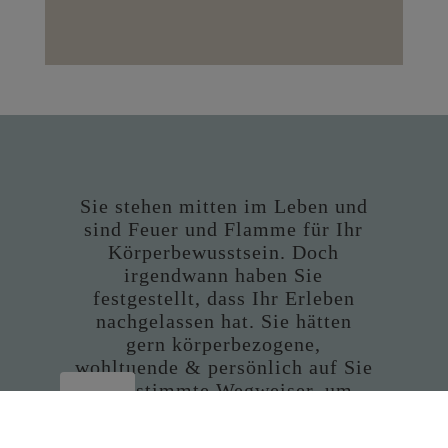
Sie stehen mitten im Leben und
sind Feuer und Flamme für Ihr
Körperbewusstsein. Doch
irgendwann haben Sie
festgestellt, dass Ihr Erleben
nachgelassen hat. Sie hätten
gern körperbezogene,
wohltuende & persönlich auf Sie
Cookies
abgestimmte Wegweiser, um
Ihre sinnliche Vielfalt wieder zu
entfalten.