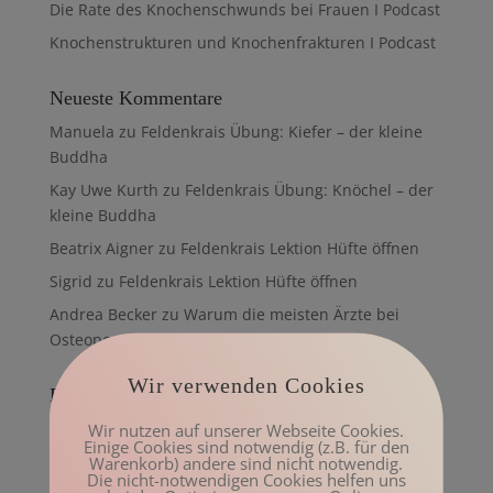
Die Rate des Knochenschwunds bei Frauen I Podcast
Knochenstrukturen und Knochenfrakturen I Podcast
Neueste Kommentare
Manuela
zu
Feldenkrais Übung: Kiefer – der kleine
Buddha
Kay Uwe Kurth
zu
Feldenkrais Übung: Knöchel – der
kleine Buddha
Beatrix Aigner
zu
Feldenkrais Lektion Hüfte öffnen
Sigrid
zu
Feldenkrais Lektion Hüfte öffnen
Andrea Becker
zu
Warum die meisten Ärzte bei
Osteoporose falsch liegen
Wir verwenden Cookies
Beliebte Beiträge
Wir nutzen auf unserer Webseite Cookies.
Einige Cookies sind notwendig (z.B. für den
Movement Intelligence –
Warenkorb) andere sind nicht notwendig.
Bewegungsintelligenz
Die nicht-notwendigen Cookies helfen uns