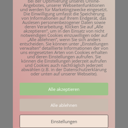
bei der Optimierung unseres Online-
Angebotes, unserer Webseitenfunktionen
und werden für Marketingzwecke eingesetzt.
Die Einwilligung umfasst die Speicherung
Das mache ich bestimmt demnächst
von Informationen auf Ihrem Endgerät, das
Auslesen personenbezogener Daten sowie
deren Verarbeitung. Klicken Sie auf „Alle
akzeptieren“, um in den Einsatz von nicht
notwendigen Cookies einzuwilligen oder auf
„Alle ablehnen“, wenn Sie sich anders
Das Anderssein in Beziehungen
entscheiden. Sie können unter „Einstellungen
wertschätzen
verwalten“ detaillierte Informationen der von
uns eingesetzten Arten von Cookies erhalten
und deren Einstellungen aufrufen. Sie
können die Einstellungen jederzeit aufrufen
und Cookies auch nachträglich jederzeit
Sich selbst ein guter Freund sein
abwählen (z.B. in der Datenschutzerklärung
oder unten auf unserer Webseite).
Alle akzeptieren
Gute Gründe für Bewegung
Alle ablehnen
Archiv
Einstellungen
Mai 2023