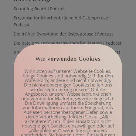
Sounding Board I Podcast
Prognose für Knochenbrüche bei Osteoporose I
Podcast
Die frühen Symptome der Osteoporose I Podcast
Die Rate des Knochenschwunds bei Frauen I Podcast
Knochenstrukturen und Knochenfrakturen I Podcast
Wir verwenden Cookies
Neueste Kommentare
Wir nutzen auf unserer Webseite Cookies.
Einige Cookies sind notwendig (z.B. für den
Manuela
zu
Feldenkrais Übung: Kiefer – der kleine
Warenkorb) andere sind nicht notwendig.
Buddha
Die nicht-notwendigen Cookies helfen uns
bei der Optimierung unseres Online-
Kay Uwe Kurth
zu
Feldenkrais Übung: Knöchel – der
Angebotes, unserer Webseitenfunktionen
und werden für Marketingzwecke eingesetzt.
kleine Buddha
Die Einwilligung umfasst die Speicherung
von Informationen auf Ihrem Endgerät, das
Beatrix Aigner
zu
Feldenkrais Lektion Hüfte öffnen
Auslesen personenbezogener Daten sowie
deren Verarbeitung. Klicken Sie auf „Alle
Sigrid
zu
Feldenkrais Lektion Hüfte öffnen
akzeptieren“, um in den Einsatz von nicht
notwendigen Cookies einzuwilligen oder auf
Andrea Becker
zu
Warum die meisten Ärzte bei
„Alle ablehnen“, wenn Sie sich anders
Osteoporose falsch liegen
entscheiden. Sie können unter „Einstellungen