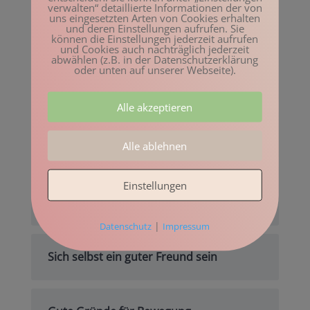
verwalten“ detaillierte Informationen der von
uns eingesetzten Arten von Cookies erhalten
und deren Einstellungen aufrufen. Sie
Beliebte Beiträge
können die Einstellungen jederzeit aufrufen
und Cookies auch nachträglich jederzeit
abwählen (z.B. in der Datenschutzerklärung
Movement Intelligence –
oder unten auf unserer Webseite).
Bewegungsintelligenz
Alle akzeptieren
Das mache ich bestimmt demnächst
Alle ablehnen
Einstellungen
Das Anderssein in Beziehungen
wertschätzen
|
Datenschutz
Impressum
Sich selbst ein guter Freund sein