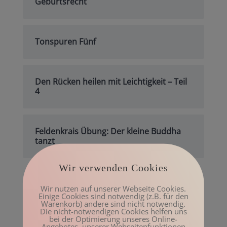
Geburtsrecht
Tonspuren Fünf
Den Rücken heilen mit Leichtigkeit – Teil
4
Feldenkrais Übung: Der kleine Buddha
tanzt
Wir verwenden Cookies
Archiv
Wir nutzen auf unserer Webseite Cookies.
Einige Cookies sind notwendig (z.B. für den
Mai 2023
Warenkorb) andere sind nicht notwendig.
Die nicht-notwendigen Cookies helfen uns
März 2023
bei der Optimierung unseres Online-
Angebotes, unserer Webseitenfunktionen