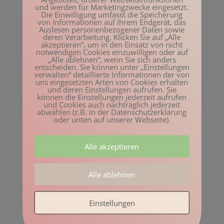
Februar 2023
und werden für Marketingzwecke eingesetzt.
Die Einwilligung umfasst die Speicherung
Januar 2023
von Informationen auf Ihrem Endgerät, das
Auslesen personenbezogener Daten sowie
Dezember 2022
deren Verarbeitung. Klicken Sie auf „Alle
akzeptieren“, um in den Einsatz von nicht
November 2022
notwendigen Cookies einzuwilligen oder auf
„Alle ablehnen“, wenn Sie sich anders
Oktober 2022
entscheiden. Sie können unter „Einstellungen
verwalten“ detaillierte Informationen der von
August 2022
uns eingesetzten Arten von Cookies erhalten
und deren Einstellungen aufrufen. Sie
Juli 2022
können die Einstellungen jederzeit aufrufen
und Cookies auch nachträglich jederzeit
Juni 2022
abwählen (z.B. in der Datenschutzerklärung
oder unten auf unserer Webseite).
Mai 2022
April 2022
Alle akzeptieren
März 2022
Februar 2022
Alle ablehnen
Januar 2022
Dezember 2021
Einstellungen
November 2021