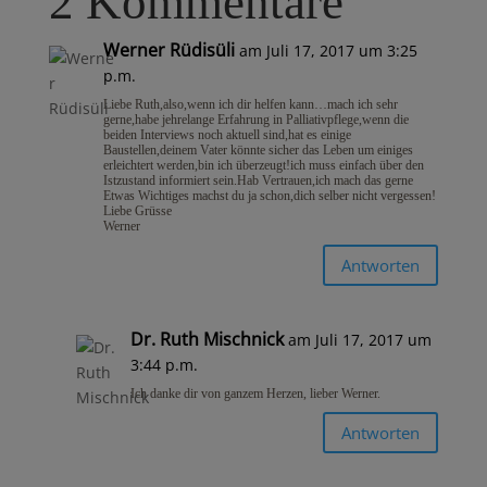
2 Kommentare
Werner Rüdisüli
am Juli 17, 2017 um 3:25
p.m.
Liebe Ruth,also,wenn ich dir helfen kann…mach ich sehr
gerne,habe jehrelange Erfahrung in Palliativpflege,wenn die
beiden Interviews noch aktuell sind,hat es einige
Baustellen,deinem Vater könnte sicher das Leben um einiges
erleichtert werden,bin ich überzeugt!ich muss einfach über den
Istzustand informiert sein.Hab Vertrauen,ich mach das gerne
Etwas Wichtiges machst du ja schon,dich selber nicht vergessen!
Liebe Grüsse
Werner
Antworten
Dr. Ruth Mischnick
am Juli 17, 2017 um
3:44 p.m.
Ich danke dir von ganzem Herzen, lieber Werner.
Antworten