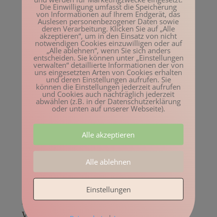
Die Einwilligung umfasst die Speicherung
In manchen Phasen ist es leichter, sich
von Informationen auf Ihrem Endgerät, das
zurückzuziehen, in manchen Phasen
Auslesen personenbezogener Daten sowie
schwerer.
deren Verarbeitung. Klicken Sie auf „Alle
akzeptieren“, um in den Einsatz von nicht
Wenn es meinem Vater schlecht ging, war
notwendigen Cookies einzuwilligen oder auf
es mir nicht immer möglich, mich
„Alle ablehnen“, wenn Sie sich anders
zurückzuziehen, aber man muss
entscheiden. Sie können unter „Einstellungen
verwalten“ detaillierte Informationen der von
irgendwann den Punkt finden, auch für
uns eingesetzten Arten von Cookies erhalten
sich selbst zu sorgen.
und deren Einstellungen aufrufen. Sie
können die Einstellungen jederzeit aufrufen
und Cookies auch nachträglich jederzeit
Wera Reusch: Wie kann man mit
abwählen (z.B. in der Datenschutzerklärung
oder unten auf unserer Webseite).
Verantwortungs- und
Schuldgefühlen umgehen?
Alle akzeptieren
Für mich war wesentlich, dass ich das
Schicksal meines Vaters nicht verändern
kann.
Alle ablehnen
Von Anfang an waren mein Leitgedanke
und auch meine emotionale Haltung, dass
Einstellungen
ich nicht eingreifen kann, um dieses Los
zu beeinflussen.
Was ich beeinflussen kann, ist die