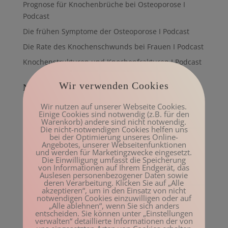
Prognose für Knochenbrüche bei Osteoporose I
Podcast
Die frühen Symptome der Osteoporose I Podcast
Die Rate des Knochenschwunds bei Frauen I Podcast
Knochenstrukturen und Knochenfrakturen I Podcast
Wir verwenden Cookies
Neueste Kommentare
Manuela
zu
Feldenkrais Übung: Kiefer – der kleine
Wir nutzen auf unserer Webseite Cookies.
Einige Cookies sind notwendig (z.B. für den
Buddha
Warenkorb) andere sind nicht notwendig.
Die nicht-notwendigen Cookies helfen uns
Kay Uwe Kurth
zu
Feldenkrais Übung: Knöchel – der
bei der Optimierung unseres Online-
kleine Buddha
Angebotes, unserer Webseitenfunktionen
und werden für Marketingzwecke eingesetzt.
Beatrix Aigner
zu
Feldenkrais Lektion Hüfte öffnen
Die Einwilligung umfasst die Speicherung
von Informationen auf Ihrem Endgerät, das
Sigrid
zu
Feldenkrais Lektion Hüfte öffnen
Auslesen personenbezogener Daten sowie
deren Verarbeitung. Klicken Sie auf „Alle
Andrea Becker
zu
Warum die meisten Ärzte bei
akzeptieren“, um in den Einsatz von nicht
notwendigen Cookies einzuwilligen oder auf
Osteoporose falsch liegen
„Alle ablehnen“, wenn Sie sich anders
entscheiden. Sie können unter „Einstellungen
verwalten“ detaillierte Informationen der von
Beliebte Beiträge