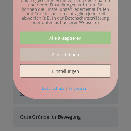
uns eingesetzten Arten von Cookies erhalten
und deren Einstellungen aufrufen. Sie
können die Einstellungen jederzeit aufrufen
Movement Intelligence –
und Cookies auch nachträglich jederzeit
abwählen (z.B. in der Datenschutzerklärung
Bewegungsintelligenz
oder unten auf unserer Webseite).
Alle akzeptieren
Das mache ich bestimmt demnächst
Alle ablehnen
Das Anderssein in Beziehungen
wertschätzen
Einstellungen
|
Datenschutz
Impressum
Sich selbst ein guter Freund sein
Gute Gründe für Bewegung