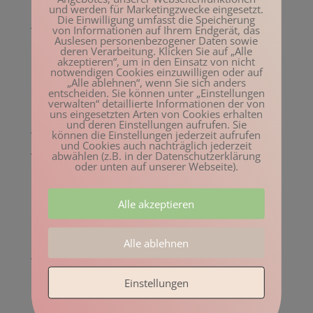
Februar 2023
und werden für Marketingzwecke eingesetzt.
Die Einwilligung umfasst die Speicherung
Januar 2023
von Informationen auf Ihrem Endgerät, das
Auslesen personenbezogener Daten sowie
Dezember 2022
deren Verarbeitung. Klicken Sie auf „Alle
akzeptieren“, um in den Einsatz von nicht
November 2022
notwendigen Cookies einzuwilligen oder auf
„Alle ablehnen“, wenn Sie sich anders
Oktober 2022
entscheiden. Sie können unter „Einstellungen
verwalten“ detaillierte Informationen der von
August 2022
uns eingesetzten Arten von Cookies erhalten
und deren Einstellungen aufrufen. Sie
Juli 2022
können die Einstellungen jederzeit aufrufen
und Cookies auch nachträglich jederzeit
Juni 2022
abwählen (z.B. in der Datenschutzerklärung
oder unten auf unserer Webseite).
Mai 2022
April 2022
Alle akzeptieren
März 2022
Februar 2022
Alle ablehnen
Januar 2022
Dezember 2021
Einstellungen
November 2021