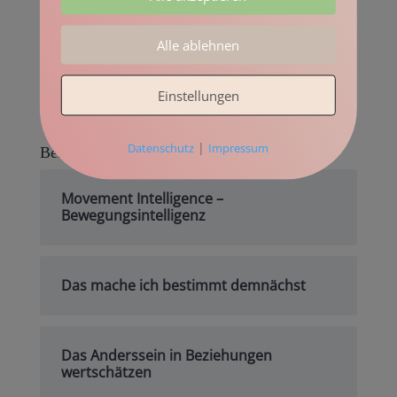
kleine Buddha
Beatrix Aigner
zu
Feldenkrais Lektion Hüfte öffnen
Alle ablehnen
Sigrid
zu
Feldenkrais Lektion Hüfte öffnen
Andrea Becker
zu
Warum die meisten Ärzte bei
Einstellungen
Osteoporose falsch liegen
|
Datenschutz
Impressum
Beliebte Beiträge
Movement Intelligence –
Bewegungsintelligenz
Das mache ich bestimmt demnächst
Das Anderssein in Beziehungen
wertschätzen