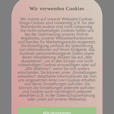
Wir verwenden Cookies
« Ältere Einträge
Wir nutzen auf unserer Webseite Cookies.
Einige Cookies sind notwendig (z.B. für den
Warenkorb) andere sind nicht notwendig.
Die nicht-notwendigen Cookies helfen uns
Neueste Beiträge
bei der Optimierung unseres Online-
Angebotes, unserer Webseitenfunktionen
Sounding Board I Podcast
und werden für Marketingzwecke eingesetzt.
Die Einwilligung umfasst die Speicherung
Prognose für Knochenbrüche bei Osteoporose I
von Informationen auf Ihrem Endgerät, das
Auslesen personenbezogener Daten sowie
Podcast
deren Verarbeitung. Klicken Sie auf „Alle
akzeptieren“, um in den Einsatz von nicht
Die frühen Symptome der Osteoporose I Podcast
notwendigen Cookies einzuwilligen oder auf
„Alle ablehnen“, wenn Sie sich anders
Die Rate des Knochenschwunds bei Frauen I Podcast
entscheiden. Sie können unter „Einstellungen
verwalten“ detaillierte Informationen der von
Knochenstrukturen und Knochenfrakturen I Podcast
uns eingesetzten Arten von Cookies erhalten
und deren Einstellungen aufrufen. Sie
können die Einstellungen jederzeit aufrufen
Neueste Kommentare
und Cookies auch nachträglich jederzeit
abwählen (z.B. in der Datenschutzerklärung
Manuela
zu
Feldenkrais Übung: Kiefer – der kleine
oder unten auf unserer Webseite).
Buddha
Kay Uwe Kurth
zu
Feldenkrais Übung: Knöchel – der
Alle akzeptieren