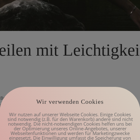
ilen mit Leichtigkei
 Bewegungsapparates zählen zu den häufigsten Ursachen für
Wir verwenden Cookies
eitsausfälle. Allein der klassische sogenannte Kreuzschmerz, im
 Kreuzschmerz...
Wir nutzen auf unserer Webseite Cookies. Einige Cookies
sind notwendig (z.B. für den Warenkorb) andere sind nicht
notwendig. Die nicht-notwendigen Cookies helfen uns bei
der Optimierung unseres Online-Angebotes, unserer
Webseitenfunktionen und werden für Marketingzwecke
eingesetzt. Die Einwilligung umfasst die Speicherung von