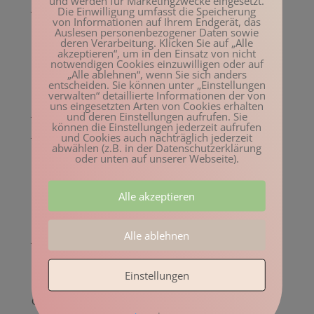
und werden für Marketingzwecke eingesetzt.
Januar 2023
Die Einwilligung umfasst die Speicherung
von Informationen auf Ihrem Endgerät, das
Dezember 2022
Auslesen personenbezogener Daten sowie
deren Verarbeitung. Klicken Sie auf „Alle
November 2022
akzeptieren“, um in den Einsatz von nicht
notwendigen Cookies einzuwilligen oder auf
Oktober 2022
„Alle ablehnen“, wenn Sie sich anders
entscheiden. Sie können unter „Einstellungen
August 2022
verwalten“ detaillierte Informationen der von
uns eingesetzten Arten von Cookies erhalten
Juli 2022
und deren Einstellungen aufrufen. Sie
können die Einstellungen jederzeit aufrufen
Juni 2022
und Cookies auch nachträglich jederzeit
abwählen (z.B. in der Datenschutzerklärung
Mai 2022
oder unten auf unserer Webseite).
April 2022
Alle akzeptieren
März 2022
Februar 2022
Alle ablehnen
Januar 2022
Dezember 2021
Einstellungen
November 2021
Oktober 2021