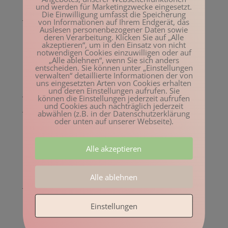
Februar 2023
und werden für Marketingzwecke eingesetzt.
Die Einwilligung umfasst die Speicherung
Januar 2023
von Informationen auf Ihrem Endgerät, das
Auslesen personenbezogener Daten sowie
Dezember 2022
deren Verarbeitung. Klicken Sie auf „Alle
akzeptieren“, um in den Einsatz von nicht
November 2022
notwendigen Cookies einzuwilligen oder auf
„Alle ablehnen“, wenn Sie sich anders
Oktober 2022
entscheiden. Sie können unter „Einstellungen
verwalten“ detaillierte Informationen der von
August 2022
uns eingesetzten Arten von Cookies erhalten
und deren Einstellungen aufrufen. Sie
Juli 2022
können die Einstellungen jederzeit aufrufen
und Cookies auch nachträglich jederzeit
Juni 2022
abwählen (z.B. in der Datenschutzerklärung
oder unten auf unserer Webseite).
Mai 2022
April 2022
Alle akzeptieren
März 2022
Februar 2022
Alle ablehnen
Januar 2022
Dezember 2021
Einstellungen
November 2021