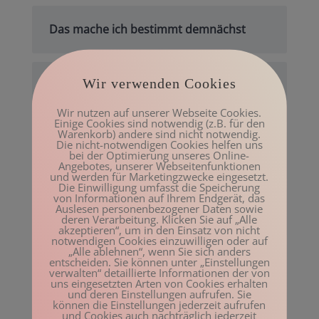
Das mache ich bestimmt demnächst
Wir verwenden Cookies
Das Anderssein in Beziehungen
wertschätzen
Wir nutzen auf unserer Webseite Cookies.
Einige Cookies sind notwendig (z.B. für den
Warenkorb) andere sind nicht notwendig.
Die nicht-notwendigen Cookies helfen uns
Sich selbst ein guter Freund sein
bei der Optimierung unseres Online-
Angebotes, unserer Webseitenfunktionen
und werden für Marketingzwecke eingesetzt.
Die Einwilligung umfasst die Speicherung
von Informationen auf Ihrem Endgerät, das
Auslesen personenbezogener Daten sowie
Gute Gründe für Bewegung
deren Verarbeitung. Klicken Sie auf „Alle
akzeptieren“, um in den Einsatz von nicht
notwendigen Cookies einzuwilligen oder auf
„Alle ablehnen“, wenn Sie sich anders
entscheiden. Sie können unter „Einstellungen
Archiv
verwalten“ detaillierte Informationen der von
uns eingesetzten Arten von Cookies erhalten
und deren Einstellungen aufrufen. Sie
Mai 2023
können die Einstellungen jederzeit aufrufen
und Cookies auch nachträglich jederzeit
März 2023