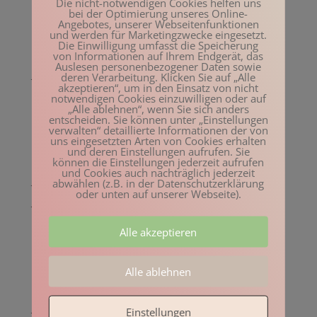
Die nicht-notwendigen Cookies helfen uns
Mai 2023
bei der Optimierung unseres Online-
Angebotes, unserer Webseitenfunktionen
März 2023
und werden für Marketingzwecke eingesetzt.
Die Einwilligung umfasst die Speicherung
Februar 2023
von Informationen auf Ihrem Endgerät, das
Auslesen personenbezogener Daten sowie
Januar 2023
deren Verarbeitung. Klicken Sie auf „Alle
akzeptieren“, um in den Einsatz von nicht
Dezember 2022
notwendigen Cookies einzuwilligen oder auf
„Alle ablehnen“, wenn Sie sich anders
November 2022
entscheiden. Sie können unter „Einstellungen
verwalten“ detaillierte Informationen der von
Oktober 2022
uns eingesetzten Arten von Cookies erhalten
und deren Einstellungen aufrufen. Sie
August 2022
können die Einstellungen jederzeit aufrufen
und Cookies auch nachträglich jederzeit
Juli 2022
abwählen (z.B. in der Datenschutzerklärung
oder unten auf unserer Webseite).
Juni 2022
Mai 2022
Alle akzeptieren
April 2022
März 2022
Alle ablehnen
Februar 2022
Januar 2022
Einstellungen