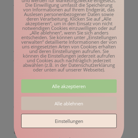
und werden für Marketingzwecke eingesetzt.
Januar 2023
Die Einwilligung umfasst die Speicherung
von Informationen auf Ihrem Endgerät, das
Dezember 2022
Auslesen personenbezogener Daten sowie
deren Verarbeitung. Klicken Sie auf „Alle
November 2022
akzeptieren“, um in den Einsatz von nicht
notwendigen Cookies einzuwilligen oder auf
Oktober 2022
„Alle ablehnen“, wenn Sie sich anders
entscheiden. Sie können unter „Einstellungen
August 2022
verwalten“ detaillierte Informationen der von
uns eingesetzten Arten von Cookies erhalten
Juli 2022
und deren Einstellungen aufrufen. Sie
können die Einstellungen jederzeit aufrufen
Juni 2022
und Cookies auch nachträglich jederzeit
abwählen (z.B. in der Datenschutzerklärung
Mai 2022
oder unten auf unserer Webseite).
April 2022
Alle akzeptieren
März 2022
Februar 2022
Alle ablehnen
Januar 2022
Dezember 2021
Einstellungen
November 2021
Oktober 2021