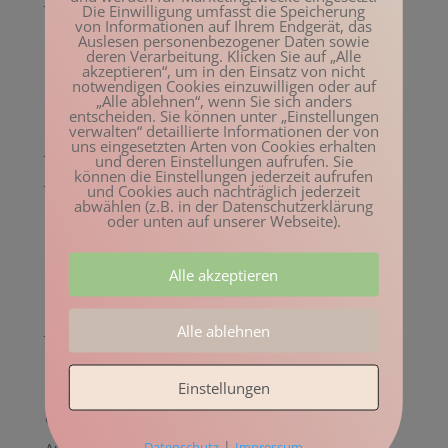
Die Einwilligung umfasst die Speicherung
von Informationen auf Ihrem Endgerät, das
Dezember 2022
Auslesen personenbezogener Daten sowie
deren Verarbeitung. Klicken Sie auf „Alle
November 2022
akzeptieren“, um in den Einsatz von nicht
notwendigen Cookies einzuwilligen oder auf
Oktober 2022
„Alle ablehnen“, wenn Sie sich anders
entscheiden. Sie können unter „Einstellungen
August 2022
verwalten“ detaillierte Informationen der von
uns eingesetzten Arten von Cookies erhalten
Juli 2022
und deren Einstellungen aufrufen. Sie
können die Einstellungen jederzeit aufrufen
Juni 2022
und Cookies auch nachträglich jederzeit
abwählen (z.B. in der Datenschutzerklärung
Mai 2022
oder unten auf unserer Webseite).
April 2022
März 2022
Alle akzeptieren
Februar 2022
Januar 2022
Alle ablehnen
Dezember 2021
Einstellungen
November 2021
Oktober 2021
|
Datenschutz
Impressum