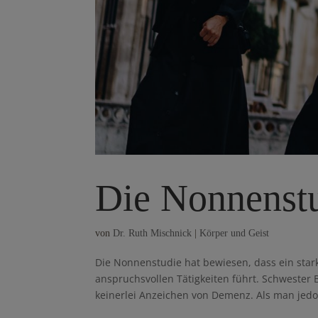
Die Nonnenst
von
Dr. Ruth Mischnick
|
Körper und Geist
Die Nonnenstudie hat bewiesen, dass ein star
anspruchsvollen Tätigkeiten führt. Schwester
keinerlei Anzeichen von Demenz. Als man jedo