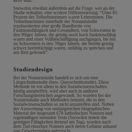
aktiv sind.
Snowdon erwähnt außerdem auf die Frage, wer an der
Studie teilnahm, eine weitere Differenzierung: “Über 85
Prozent der Teilnehmerinnen waren Lehrerinnen. Die
Teilnehmerinnen innerhalb der Nonnenstudie
repräsentierten eine große Bandbreite von
Funktionsfähigkeit und Gesundheit, von Schwestern in
den 90iger Jahren, die geistig noch hoch funktionsfähig
waren und einer Vollbeschäftigung nachgingen, bis hin
zu Schwestern in den 70iger Jahren, die bereits geistig
schwer beeinträchtigt waren, unfähig zu sprechen und
ans Bett gefesselt”.
Studiendesign
Bei der Nonnenstudie handelt es sich um eine
Längschnittsstudie (bzw. Querschnittsstudie). Diese
Methode ist vor allem in den Sozialwissenschaften
häufig anzutreffen, wird aber auch in anderen
Forschungsbereichen angewandt. So wurden bei der
Nonnenstudie auch Methoden benutzt, die in den
Sozialwissenschaften so nicht anzutreffen sind. Neben
der Auswertung von umfangreichen biographischen
Material der insgesamt 678 katholischen Nonnen und
regelmäßigen mentalen Tests (Snowden testete die
geistigen Fähigkeiten dreimal am Tag), wurden nach
dem Tod einzelner Nonnen auch deren Gehirne anhand
von Gewebeproben untersucht.