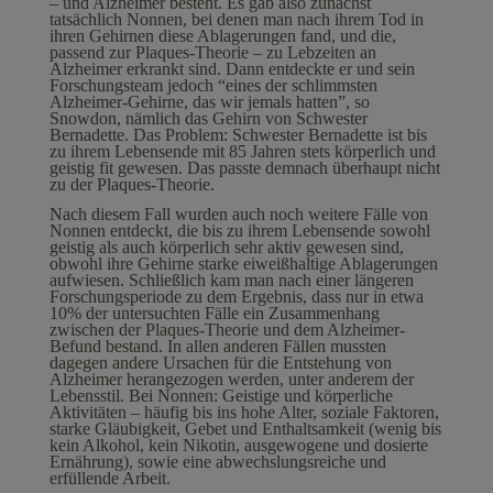
– und Alzheimer besteht. Es gab also zunächst
tatsächlich Nonnen, bei denen man nach ihrem Tod in
ihren Gehirnen diese Ablagerungen fand, und die,
passend zur Plaques-Theorie – zu Lebzeiten an
Alzheimer erkrankt sind. Dann entdeckte er und sein
Forschungsteam jedoch “eines der schlimmsten
Alzheimer-Gehirne, das wir jemals hatten”, so
Snowdon, nämlich das Gehirn von Schwester
Bernadette. Das Problem: Schwester Bernadette ist bis
zu ihrem Lebensende mit 85 Jahren stets körperlich und
geistig fit gewesen. Das passte demnach überhaupt nicht
zu der Plaques-Theorie.
Nach diesem Fall wurden auch noch weitere Fälle von
Nonnen entdeckt, die bis zu ihrem Lebensende sowohl
geistig als auch körperlich sehr aktiv gewesen sind,
obwohl ihre Gehirne starke eiweißhaltige Ablagerungen
aufwiesen. Schließlich kam man nach einer längeren
Forschungsperiode zu dem Ergebnis, dass nur in etwa
10% der untersuchten Fälle ein Zusammenhang
zwischen der Plaques-Theorie und dem Alzheimer-
Befund bestand. In allen anderen Fällen mussten
dagegen andere Ursachen für die Entstehung von
Alzheimer herangezogen werden, unter anderem der
Lebensstil. Bei Nonnen: Geistige und körperliche
Aktivitäten – häufig bis ins hohe Alter, soziale Faktoren,
starke Gläubigkeit, Gebet und Enthaltsamkeit (wenig bis
kein Alkohol, kein Nikotin, ausgewogene und dosierte
Ernährung), sowie eine abwechslungsreiche und
erfüllende Arbeit.