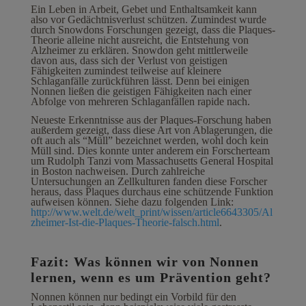
Ein Leben in Arbeit, Gebet und Enthaltsamkeit kann
also vor Gedächtnisverlust schützen. Zumindest wurde
durch Snowdons Forschungen gezeigt, dass die Plaques-
Theorie alleine nicht ausreicht, die Entstehung von
Alzheimer zu erklären. Snowdon geht mittlerweile
davon aus, dass sich der Verlust von geistigen
Fähigkeiten zumindest teilweise auf kleinere
Schlaganfälle zurückführen lässt. Denn bei einigen
Nonnen ließen die geistigen Fähigkeiten nach einer
Abfolge von mehreren Schlaganfällen rapide nach.
Neueste Erkenntnisse aus der Plaques-Forschung haben
außerdem gezeigt, dass diese Art von Ablagerungen, die
oft auch als “Müll” bezeichnet werden, wohl doch kein
Müll sind. Dies konnte unter anderem ein Forscherteam
um Rudolph Tanzi vom Massachusetts General Hospital
in Boston nachweisen. Durch zahlreiche
Untersuchungen an Zellkulturen fanden diese Forscher
heraus, dass Plaques durchaus eine schützende Funktion
aufweisen können. Siehe dazu folgenden Link:
http://www.welt.de/welt_print/wissen/article6643305/Al
zheimer-Ist-die-Plaques-Theorie-falsch.html
.
Fazit: Was können wir von Nonnen
lernen, wenn es um Prävention geht?
Nonnen können nur bedingt ein Vorbild für den