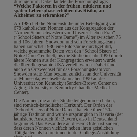
durchgeführt. Dabei lautete die Forschungsfrage:
“Welche Faktoren in der frühen, mittleren und
späten Lebensphase erhöhen das Risiko, an
Alzheimer zu erkranken?”
.
Ab 1986 lief die Nonnenstudie unter Beteiligung von
678 katholischen Nonnen aus der Kongregation der
“Armen Schulschwestern von Unserer Lieben Frau”
(“School Sisters of Notre Dame”) im Alter zwischen 75
und 106 Jahren. Snowdon und sein Forschungsteam
haben zunächst 1986 eine Pilotstudie durchgeführt,
welche gesammelte Daten von den “School Sisters of
Notre Dame” enthielt, bis die Studie im Jahr 1990 durch
ältere Nonnen aus der Kongregation erweitert wurde,
die über die gesamte USA verteilt waren. Dabei fand
auch ein Ortswechsel für das Forschungsteam von
Snowden statt: Man begann zunächst an der Universität
of Minnesota, wechselte dann aber 1990 an die
Universität von Kentucky (Sanders-Brown Center on
Aging, University of Kentucky Chandler Medical
Center).
Die Nonnen, die an der Studie teilgenommen haben,
sind römisch-katholischer Herkunft. Der Orden der
“School Sisters of Notre Dame” hat eine über 150-
jährige Tradition und wurde ursprünglich in Bavaria (der
latinisierte Ausdruck für Bayern), also in Deutschland
begründet. Das Besondere an diesem Orden ist zudem,
dass deren Nonnen vielfach neben ihren geistlichen
Tätigkeiten als Lehrerinnen in der College-Ausbildung