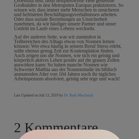
Lebensstil sein, denn beispielsweise viele gestresste
Großstädter in den Metropolen Europas praktizieren. So
wissen wir, dass immer mehr Menschen in unsicheren
und befristeten Beschäftigungsverhältnissen arbeiten.
Oder dass soziale Beziehungen an Unsicherheit
zunehmen, da wir häufiger unsere Partner und unser
Umfeld im Laufe eines Lebens wechseln.
Auf der anderen Seite, was wir zumindest in
Teilbereichen des Alltags etwas von Nonnen lernen
können: Wer etwa häufig in seinem Beruf Stress erlebt,
sollte ebenso genug Zeit zur Kontemplation finden.
Auch zeigen uns die Nonnen, wie sich ein geistig und
körperlich aktives Leben positiv auf die grauen Zellen
auswirken kann: So haben manche Nonnen wie
Schwester Matthia aus der Nonnenstudie im biblisch
anmutenden Alter von 104 Jahren noch ihr tägliches
Arbeitspensum absolviert, geistig sehr rege und wach!
Last Updated on Juli 13, 2019 by
Dr. Ruth Mischnick
2 Kommentare