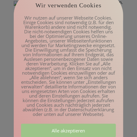
Manuel Scheu
am Juli 21, 2019 um 8:39 a.m.
Wir verwenden Cookies
Eine Studie, die Mut macht, selbst etwas im Alltag/Lebensweise
zu praktizieren
Wir nutzen auf unserer Webseite Cookies.
Einige Cookies sind notwendig (z.B. für den
Antworten
Warenkorb) andere sind nicht notwendig.
Die nicht-notwendigen Cookies helfen uns
bei der Optimierung unseres Online-
Angebotes, unserer Webseitenfunktionen
und werden für Marketingzwecke eingesetzt.
Hannelore
am April 5, 2021 um 7:57 p.m.
Die Einwilligung umfasst die Speicherung
von Informationen auf Ihrem Endgerät, das
Ja, es geht um sinnvolle Struktur, Leben in einer Gemeischaft
Auslesen personenbezogener Daten sowie
und Sinn!
deren Verarbeitung. Klicken Sie auf „Alle
akzeptieren“, um in den Einsatz von nicht
Antworten
notwendigen Cookies einzuwilligen oder auf
„Alle ablehnen“, wenn Sie sich anders
entscheiden. Sie können unter „Einstellungen
verwalten“ detaillierte Informationen der von
uns eingesetzten Arten von Cookies erhalten
und deren Einstellungen aufrufen. Sie
Kommentar absenden
können die Einstellungen jederzeit aufrufen
und Cookies auch nachträglich jederzeit
Deine E-Mail-Adresse wird nicht veröffentlicht.
Erforderliche Felder sind
abwählen (z.B. in der Datenschutzerklärung
mit
*
markiert
oder unten auf unserer Webseite).
Alle akzeptieren