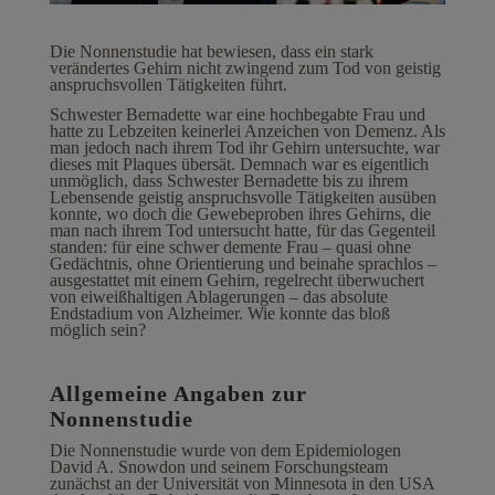
Die Nonnenstudie hat bewiesen, dass ein stark
verändertes Gehirn nicht zwingend zum Tod von geistig
anspruchsvollen Tätigkeiten führt.
Schwester Bernadette war eine hochbegabte Frau und
hatte zu Lebzeiten keinerlei Anzeichen von Demenz. Als
man jedoch nach ihrem Tod ihr Gehirn untersuchte, war
dieses mit Plaques übersät. Demnach war es eigentlich
unmöglich, dass Schwester Bernadette bis zu ihrem
Lebensende geistig anspruchsvolle Tätigkeiten ausüben
konnte, wo doch die Gewebeproben ihres Gehirns, die
man nach ihrem Tod untersucht hatte, für das Gegenteil
standen: für eine schwer demente Frau – quasi ohne
Gedächtnis, ohne Orientierung und beinahe sprachlos –
ausgestattet mit einem Gehirn, regelrecht überwuchert
von eiweißhaltigen Ablagerungen – das absolute
Endstadium von Alzheimer. Wie konnte das bloß
möglich sein?
Allgemeine Angaben zur
Nonnenstudie
Die Nonnenstudie wurde von dem Epidemiologen
David A. Snowdon und seinem Forschungsteam
zunächst an der Universität von Minnesota in den USA