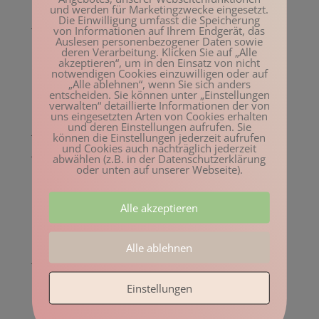
Februar 2023
und werden für Marketingzwecke eingesetzt.
Die Einwilligung umfasst die Speicherung
Januar 2023
von Informationen auf Ihrem Endgerät, das
Auslesen personenbezogener Daten sowie
Dezember 2022
deren Verarbeitung. Klicken Sie auf „Alle
akzeptieren“, um in den Einsatz von nicht
November 2022
notwendigen Cookies einzuwilligen oder auf
„Alle ablehnen“, wenn Sie sich anders
Oktober 2022
entscheiden. Sie können unter „Einstellungen
verwalten“ detaillierte Informationen der von
August 2022
uns eingesetzten Arten von Cookies erhalten
und deren Einstellungen aufrufen. Sie
Juli 2022
können die Einstellungen jederzeit aufrufen
und Cookies auch nachträglich jederzeit
Juni 2022
abwählen (z.B. in der Datenschutzerklärung
oder unten auf unserer Webseite).
Mai 2022
April 2022
Alle akzeptieren
März 2022
Februar 2022
Alle ablehnen
Januar 2022
Dezember 2021
Einstellungen
November 2021