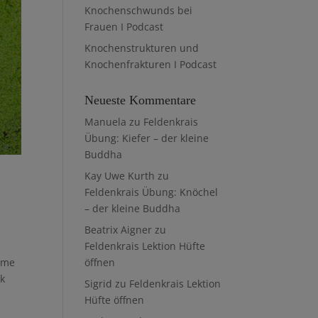
Knochenschwunds bei
Frauen I Podcast
Knochenstrukturen und
Knochenfrakturen I Podcast
Neueste Kommentare
Manuela
zu
Feldenkrais
Übung: Kiefer – der kleine
Buddha
Kay Uwe Kurth
zu
Feldenkrais Übung: Knöchel
– der kleine Buddha
Beatrix Aigner
zu
Feldenkrais Lektion Hüfte
eme
öffnen
ik
Sigrid
zu
Feldenkrais Lektion
Hüfte öffnen