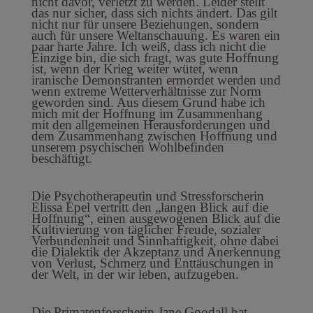
nicht davor, verletzt zu werden. Leider stellt
das nur sicher, dass sich nichts ändert. Das gilt
nicht nur für unsere Beziehungen, sondern
auch für unsere Weltanschauung. Es waren ein
paar harte Jahre. Ich weiß, dass ich nicht die
Einzige bin, die sich fragt, was gute Hoffnung
ist, wenn der Krieg weiter wütet, wenn
iranische Demonstranten ermordet werden und
wenn extreme Wetterverhältnisse zur Norm
geworden sind. Aus diesem Grund habe ich
mich mit der Hoffnung im Zusammenhang
mit den allgemeinen Herausforderungen und
dem Zusammenhang zwischen Hoffnung und
unserem psychischen Wohlbefinden
beschäftigt.
Die Psychotherapeutin und Stressforscherin
Elissa Epel vertritt den „langen Blick auf die
Hoffnung“, einen ausgewogenen Blick auf die
Kultivierung von täglicher Freude, sozialer
Verbundenheit und Sinnhaftigkeit, ohne dabei
die Dialektik der Akzeptanz und Anerkennung
von Verlust, Schmerz und Enttäuschungen in
der Welt, in der wir leben, aufzugeben.
Die Primatenforscherin Jane Goodall hat