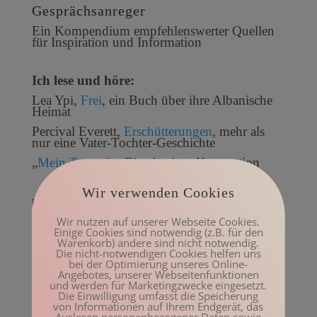
Gesprächsanreger
Ein Kompendium empfehlenswerter Quellen
für Inspiration und Information
Ich lese und höre:
Lea Ypi,
Frei
, ein Buch über ihre Albanische
Heimat
Percival Everett,
Erschütterungen
, mehr als
nur eine Vater-Tochter-Geschichte
„
Mein Traum
“ – Eine kuriose Konzeption
Wir verwenden Cookies
Last Updated on Dezember 7, 2022 by
Dr. Ruth Mischnick
Wir nutzen auf unserer Webseite Cookies.
Einige Cookies sind notwendig (z.B. für den
Warenkorb) andere sind nicht notwendig.
Die nicht-notwendigen Cookies helfen uns
bei der Optimierung unseres Online-
Angebotes, unserer Webseitenfunktionen
Kommentar absenden
und werden für Marketingzwecke eingesetzt.
Die Einwilligung umfasst die Speicherung
Deine E-Mail-Adresse wird nicht veröffentlicht.
Erforderliche Felder sind
von Informationen auf Ihrem Endgerät, das
mit
*
markiert
Auslesen personenbezogener Daten sowie