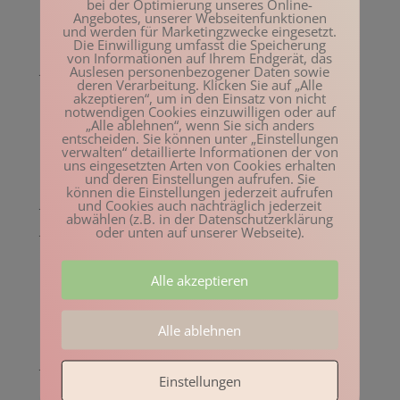
bei der Optimierung unseres Online-
März 2023
Angebotes, unserer Webseitenfunktionen
und werden für Marketingzwecke eingesetzt.
Februar 2023
Die Einwilligung umfasst die Speicherung
von Informationen auf Ihrem Endgerät, das
Januar 2023
Auslesen personenbezogener Daten sowie
deren Verarbeitung. Klicken Sie auf „Alle
Dezember 2022
akzeptieren“, um in den Einsatz von nicht
notwendigen Cookies einzuwilligen oder auf
November 2022
„Alle ablehnen“, wenn Sie sich anders
entscheiden. Sie können unter „Einstellungen
Oktober 2022
verwalten“ detaillierte Informationen der von
uns eingesetzten Arten von Cookies erhalten
August 2022
und deren Einstellungen aufrufen. Sie
können die Einstellungen jederzeit aufrufen
Juli 2022
und Cookies auch nachträglich jederzeit
abwählen (z.B. in der Datenschutzerklärung
Juni 2022
oder unten auf unserer Webseite).
Mai 2022
Alle akzeptieren
April 2022
März 2022
Alle ablehnen
Februar 2022
Januar 2022
Einstellungen
Dezember 2021