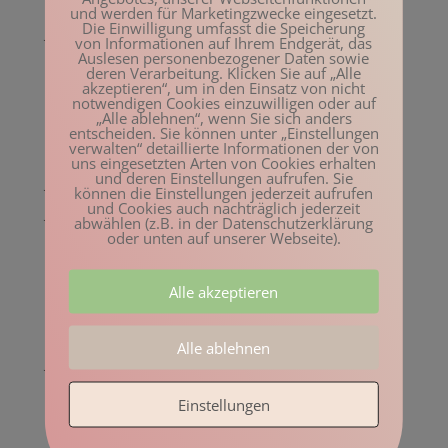
Februar 2023
und werden für Marketingzwecke eingesetzt.
Die Einwilligung umfasst die Speicherung
Januar 2023
von Informationen auf Ihrem Endgerät, das
Auslesen personenbezogener Daten sowie
Dezember 2022
deren Verarbeitung. Klicken Sie auf „Alle
akzeptieren“, um in den Einsatz von nicht
November 2022
notwendigen Cookies einzuwilligen oder auf
„Alle ablehnen“, wenn Sie sich anders
Oktober 2022
entscheiden. Sie können unter „Einstellungen
verwalten“ detaillierte Informationen der von
August 2022
uns eingesetzten Arten von Cookies erhalten
und deren Einstellungen aufrufen. Sie
Juli 2022
können die Einstellungen jederzeit aufrufen
und Cookies auch nachträglich jederzeit
Juni 2022
abwählen (z.B. in der Datenschutzerklärung
oder unten auf unserer Webseite).
Mai 2022
April 2022
Alle akzeptieren
März 2022
Februar 2022
Alle ablehnen
Januar 2022
Dezember 2021
Einstellungen
November 2021