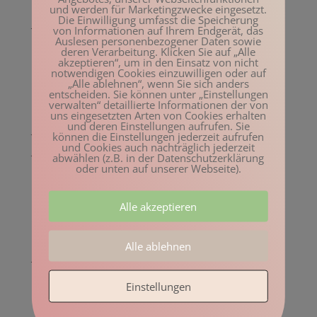
Februar 2023
und werden für Marketingzwecke eingesetzt.
Die Einwilligung umfasst die Speicherung
Januar 2023
von Informationen auf Ihrem Endgerät, das
Auslesen personenbezogener Daten sowie
Dezember 2022
deren Verarbeitung. Klicken Sie auf „Alle
akzeptieren“, um in den Einsatz von nicht
November 2022
notwendigen Cookies einzuwilligen oder auf
„Alle ablehnen“, wenn Sie sich anders
Oktober 2022
entscheiden. Sie können unter „Einstellungen
verwalten“ detaillierte Informationen der von
August 2022
uns eingesetzten Arten von Cookies erhalten
und deren Einstellungen aufrufen. Sie
Juli 2022
können die Einstellungen jederzeit aufrufen
und Cookies auch nachträglich jederzeit
Juni 2022
abwählen (z.B. in der Datenschutzerklärung
oder unten auf unserer Webseite).
Mai 2022
April 2022
Alle akzeptieren
März 2022
Februar 2022
Alle ablehnen
Januar 2022
Dezember 2021
Einstellungen
November 2021