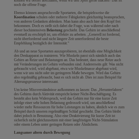
können wir besser abschalten, wenn wir den Sport gerne machen? Das ist
noch die offene Frage.
Ebenso können anspruchsvolle Sportarten, die beispielsweise die
Koordination
schulen oder mehrere Fähigkeiten gleichzeitig beanspruchen,
von anderen Gedanken ablenken. Man kann also auch hier den Kopf frei
bekommen. Doch es stellt sich dabei die Frage, was während oder nach
dieser hochintensiven
Belastung
geschieht. Das Gehirn ist anschließend
eventuell zu erschöpft ist, um effektiv zu arbeiten. „Generell ist fordernd,
nicht überfordernd und nicht längere Zeit unterfordernd die beste
Empfehlung bezüglich der Intensität.“
Ab und an neue Sportarten auszuprobieren, ist ebenfalls eine Möglichkeit
den Denkapparat zu trainieren. Wie Muskeln passt sich nämlich auch das
Gehirn an Reize und Belastungen an. Das bedeutet, dass neue Reize auch
mit Veränderungen im Gehirn verbunden sind. Andererseits gilt: Was nicht
gebraucht wird, wird abgebaut, etwa wie Muskelmasse abgebaut wird,
wenn wir uns nicht oder im geringeren Maße bewegen. Wird das Gehirn
also regelmäßig gebraucht, baut es sich nicht ab. Dies ist zum Beispiel für
Alterungsprozesse interessant.
Um keine Missverständnisse aufkommen zu lassen: Das „Herunterfahren“
des Gehirns durch Aktivität entspricht keiner Nicht-Beschäftigung. Es
besteht also kein Widerspruch, weil das Gehirn nur für eine kurze Zeit
infolge einer sehr hohen Belastung gedrosselt wird, um anschließend
wieder mehr Ressourcen für hohe Leistungen zu haben, ähnlich wie es zum
Beispiel durch unseren regelmäßigen Schlaf geschieht. Das Gehirn bleibt
dabei jedoch in Benutzung. Also eine Deaktivierung für kurze Zeit ist
sicherlich nicht gleichzusetzen mit einer langfristigen Nicht-Stimulation
oder einem Leben unter geringen Reizen oder Ähnlichem.
Langsamer altern durch Bewegung