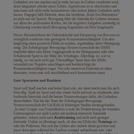
Gedanken wir uns machen und je mehr bei uns im Gehirn verarbeitet wird,
desto langsamer arbeitet unser Gehirn. Irgendwann ist es überfordert und
man kann sich nicht mehr konzentrieren oder keinen klaren Gedanken mehr
fassen. Dagegen hilft Aktivität, denn das berühmte „Kopf frei-Bekommen“
ist nicht nur ein Spruch: Bewegung fährt die Aktivität des Gehirns herunter,
vor allem des präfrontalen Kortex, der für kognitive Aufgaben zuständig ist.
Gleichzeitig werden durch Bewegung Kapazitäten im Hirn freigemacht.
Dieses Herunterfahren der Gehirnaktivität und Einsparung von Ressourcen
ermöglicht wiederum eine gesteigerte Konzentrationsfähigkeit. Um aber
langfristig einen positiven Effekt zu erzielen, regelmäßige aktive Betätigung
nötig. Die Arbeitsgruppe Bewegungs-Neurowissenschaft der DSHS
empfiehlt daher eine kleine Joggingrunde in der Mittagspause oder eine
Schulstunde Sport in der Mitte des Schultages. Allerdings ist, wie so
häufig, zu viel auch nicht gut: Übermäßiger Sport lässt den Effekt
vermutlich ins Negative umschlagen und beeinträchtigt die
Konzentrationsfähigkeit sogar. Von sehr intensiven Einheiten ist daher
abzuraten, wenn man sich anschließend noch konzentrieren muss.
Gute Sportarten und Routinen
Sport soll Spaß machen und keine Qual sein, nur dann macht man ihn auch
freiwillig. Spaß am Sport und eine relativ leicht aufrecht zu erhaltende, aber
fordernde Intensität sind die besten Voraussetzungen dafür, die Gedanken
abzuschalten. Das hat das Team der Arbeitsgruppe Bewegungs-
Neurowissenschaft der Uni Köln in bisherigen Studien herausgefunden.
„In einer Gruppe von Freizeitläufern wurde die Deaktivierung der frontalen
Gehirnregionen nur nach Laufen mit moderat-intensiver Intensität
gefunden. Jedoch nicht nach
Krafttraining
und nicht nach geringer
Intensität. Unklar ist allerdings noch, ob dies ein Effekt des
Trainings
ist
oder der Präferenz. Hat sich das Gehirn also einfach daran gewöhnt und
muss deswegen während des Laufens weniger aufmerksam sein, oder