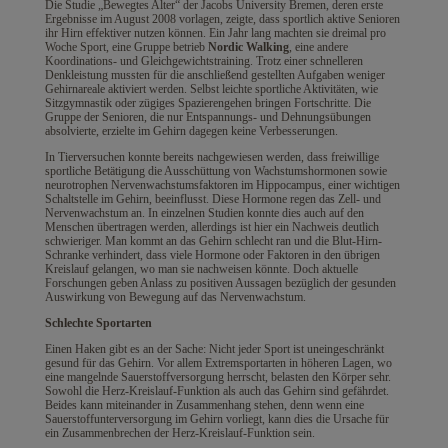
Die Studie „Bewegtes Alter“ der Jacobs University Bremen, deren erste
Ergebnisse im August 2008 vorlagen, zeigte, dass sportlich aktive Senioren
ihr Hirn effektiver nutzen können. Ein Jahr lang machten sie dreimal pro
Woche Sport, eine Gruppe betrieb
Nordic Walking
, eine andere
Koordinations- und Gleichgewichtstraining. Trotz einer schnelleren
Denkleistung mussten für die anschließend gestellten Aufgaben weniger
Gehirnareale aktiviert werden. Selbst leichte sportliche Aktivitäten, wie
Sitzgymnastik oder zügiges Spazierengehen bringen Fortschritte. Die
Gruppe der Senioren, die nur Entspannungs- und Dehnungsübungen
absolvierte, erzielte im Gehirn dagegen keine Verbesserungen.
In Tierversuchen konnte bereits nachgewiesen werden, dass freiwillige
sportliche Betätigung die Ausschüttung von Wachstumshormonen sowie
neurotrophen Nervenwachstumsfaktoren im Hippocampus, einer wichtigen
Schaltstelle im Gehirn, beeinflusst. Diese Hormone regen das Zell- und
Nervenwachstum an. In einzelnen Studien konnte dies auch auf den
Menschen übertragen werden, allerdings ist hier ein Nachweis deutlich
schwieriger. Man kommt an das Gehirn schlecht ran und die Blut-Hirn-
Schranke verhindert, dass viele Hormone oder Faktoren in den übrigen
Kreislauf gelangen, wo man sie nachweisen könnte. Doch aktuelle
Forschungen geben Anlass zu positiven Aussagen bezüglich der gesunden
Auswirkung von Bewegung auf das Nervenwachstum.
Schlechte Sportarten
Einen Haken gibt es an der Sache: Nicht jeder Sport ist uneingeschränkt
gesund für das Gehirn. Vor allem Extremsportarten in höheren Lagen, wo
eine mangelnde Sauerstoffversorgung herrscht, belasten den Körper sehr.
Sowohl die Herz-Kreislauf-Funktion als auch das Gehirn sind gefährdet.
Beides kann miteinander in Zusammenhang stehen, denn wenn eine
Sauerstoffunterversorgung im Gehirn vorliegt, kann dies die Ursache für
ein Zusammenbrechen der Herz-Kreislauf-Funktion sein.