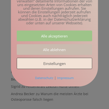
verwalten“ detaillierte Informationen der von
uns eingesetzten Arten von Cookies erhalten
Prognose für Knochenbrüche bei Osteoporose I
und deren Einstellungen aufrufen. Sie
können die Einstellungen jederzeit aufrufen
Podcast
und Cookies auch nachträglich jederzeit
abwählen (z.B. in der Datenschutzerklärung
Die frühen Symptome der Osteoporose I Podcast
oder unten auf unserer Webseite).
Die Rate des Knochenschwunds bei Frauen I Podcast
Knochenstrukturen und Knochenfrakturen I Podcast
Alle akzeptieren
Neueste Kommentare
Alle ablehnen
Manuela
zu
Feldenkrais Übung: Kiefer – der kleine
Buddha
Einstellungen
Kay Uwe Kurth
zu
Feldenkrais Übung: Knöchel – der
kleine Buddha
|
Datenschutz
Impressum
Beatrix Aigner
zu
Feldenkrais Lektion Hüfte öffnen
Sigrid
zu
Feldenkrais Lektion Hüfte öffnen
Andrea Becker
zu
Warum die meisten Ärzte bei
Osteoporose falsch liegen