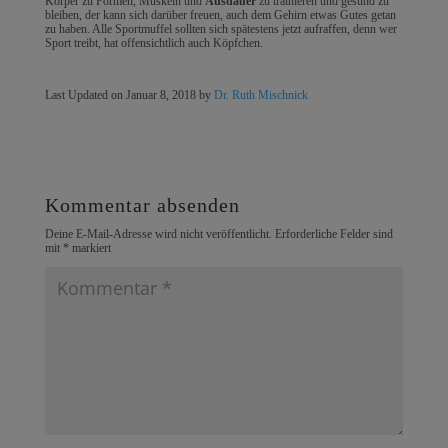
Körper zu Formen, Muskeln und
Ausdauer
zu trainieren und gesund zu
bleiben, der kann sich darüber freuen, auch dem Gehirn etwas Gutes getan
zu haben. Alle Sportmuffel sollten sich spätestens jetzt aufraffen, denn wer
Sport treibt, hat offensichtlich auch Köpfchen.
Last Updated on Januar 8, 2018 by
Dr. Ruth Mischnick
Kommentar absenden
Deine E-Mail-Adresse wird nicht veröffentlicht.
Erforderliche Felder sind
mit
*
markiert