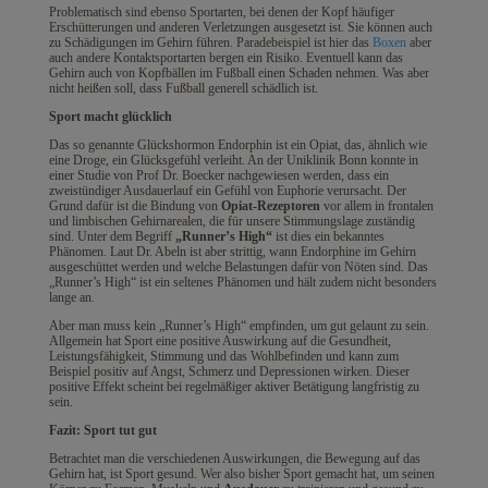
Problematisch sind ebenso Sportarten, bei denen der Kopf häufiger
Erschütterungen und anderen Verletzungen ausgesetzt ist. Sie können auch
zu Schädigungen im Gehirn führen. Paradebeispiel ist hier das
Boxen
aber
auch andere Kontaktsportarten bergen ein Risiko. Eventuell kann das
Gehirn auch von Kopfbällen im Fußball einen Schaden nehmen. Was aber
nicht heißen soll, dass Fußball generell schädlich ist.
Sport macht glücklich
Das so genannte Glückshormon Endorphin ist ein Opiat, das, ähnlich wie
eine Droge, ein Glücksgefühl verleiht. An der Uniklinik Bonn konnte in
einer Studie von Prof Dr. Boecker nachgewiesen werden, dass ein
zweistündiger Ausdauerlauf ein Gefühl von Euphorie verursacht. Der
Grund dafür ist die Bindung von
Opiat-Rezeptoren
vor allem in frontalen
und limbischen Gehirnarealen, die für unsere Stimmungslage zuständig
sind. Unter dem Begriff
„Runner’s High“
ist dies ein bekanntes
Phänomen. Laut Dr. Abeln ist aber strittig, wann Endorphine im Gehirn
ausgeschüttet werden und welche Belastungen dafür von Nöten sind. Das
„Runner’s High“ ist ein seltenes Phänomen und hält zudem nicht besonders
lange an.
Aber man muss kein „Runner’s High“ empfinden, um gut gelaunt zu sein.
Allgemein hat Sport eine positive Auswirkung auf die Gesundheit,
Leistungsfähigkeit, Stimmung und das Wohlbefinden und kann zum
Beispiel positiv auf Angst, Schmerz und Depressionen wirken. Dieser
positive Effekt scheint bei regelmäßiger aktiver Betätigung langfristig zu
sein.
Fazit: Sport tut gut
Betrachtet man die verschiedenen Auswirkungen, die Bewegung auf das
Gehirn hat, ist Sport gesund. Wer also bisher Sport gemacht hat, um seinen