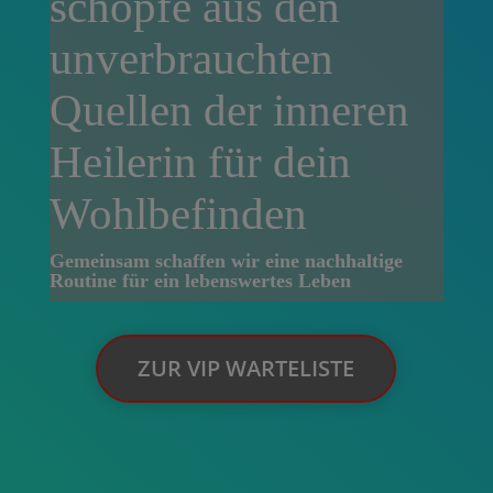
schöpfe aus den
unverbrauchten
Quellen der inneren
Heilerin für dein
Wohlbefinden
Gemeinsam schaffen wir eine nachhaltige
Routine für ein lebenswertes Leben
ZUR VIP WARTELISTE