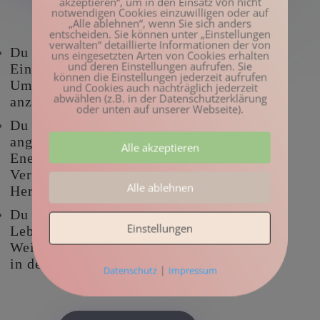
akzeptieren“, um in den Einsatz von nicht
notwendigen Cookies einzuwilligen oder auf
„Alle ablehnen“, wenn Sie sich anders
entscheiden. Sie können unter „Einstellungen
verwalten“ detaillierte Informationen der von
Du lebst in einem harmonischen
uns eingesetzten Arten von Cookies erhalten
und deren Einstellungen aufrufen. Sie
Einklang mit dir selbst und deinem
können die Einstellungen jederzeit aufrufen
Umfeld, weil du gelernt hast, dich
und Cookies auch nachträglich jederzeit
abwählen (z.B. in der Datenschutzerklärung
anzunehmen
oder unten auf unserer Webseite).
Du merkst, wie du in der Lebensmitte
angekommen bist und dich voller
Alle akzeptieren
Energie und Tatendrang auf neue
Veränderungen und
Alle ablehnen
Herausforderungen einlassen kannst
Du spürst, wie du als Frau in der
Einstellungen
Lebensmitte deine innere Stärke und
Weisheit entdeckst und diese bewusst
in deinem Leben einsetzt
|
Datenschutz
Impressum