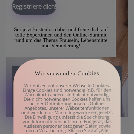
Registriere dich!
Sei jetzt
kostenlos
dabei und freue dich auf
tolle Expertinnen
und den Online-Summit
rund um das Thema Frausein, Lebensmitte
und Veränderung
!
Wir verwenden Cookies
Frausein…
Wir nutzen auf unserer Webseite Cookies.
Einige Cookies sind notwendig (z.B. für den
Warenkorb) andere sind nicht notwendig.
Stell dir vor
Die nicht-notwendigen Cookies helfen uns
bei der Optimierung unseres Online-
Angebotes, unserer Webseitenfunktionen
und werden für Marketingzwecke eingesetzt.
Die Einwilligung umfasst die Speicherung
von Informationen auf Ihrem Endgerät, das
Auslesen personenbezogener Daten sowie
deren Verarbeitung. Klicken Sie auf „Alle